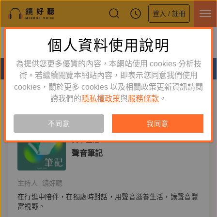
登入 / 註冊
鏡好聽全新APP上線
個人資料使用說明
下載
體驗全面升級，即刻下載
為提供您更多優質的內容，本網站使用 cookies 分析技
分類
術。若繼續閱覽本網站內容，即表示您同意我們使用
cookies，關於更多 cookies 以及相關政策更新資訊請閱
聽節目
聽書
聽課程
讀我們的
隱私權政策
與
服務條款
。
不同意
我同意
節目
文學生活
聲音筆記
主持人
鏡好聽
在行進中陪伴，在獨處時對話，用聲音滋養生活，讓聲音豐
富視野。