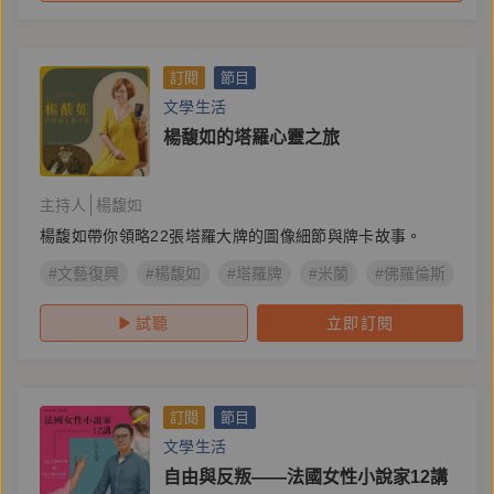
訂閱
節目
文學生活
楊馥如的塔羅心靈之旅
主持人
楊馥如
楊馥如帶你領略22張塔羅大牌的圖像細節與牌卡故事。
#文藝復興
#楊馥如
#塔羅牌
#米蘭
#佛羅倫斯
#
試聽
立即訂閱
訂閱
節目
文學生活
自由與反叛——法國女性小說家12講