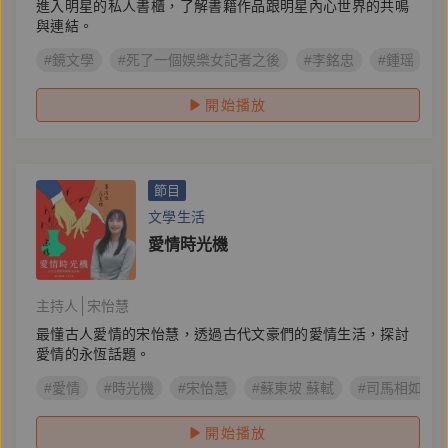
進入明星的私人書櫃，了解書籍作品跟明星內心世界的共鳴
與連結。
#鏡文學
#死了一個娛樂女記者之後
#李銘忠
#鍾瑶
開始播放
節目
文學生活
愛情時光機
主持人
宋怡慧
最懂古人愛情的宋怡慧，透過古代文豪們的愛情生活，探討
愛情的永恆話題。
#愛情
#時光機
#宋怡慧
#蘇東坡 蘇軾
#司馬相如 卓
開始播放