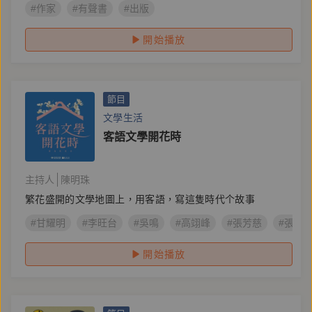
#作家
#有聲書
#出版
開始播放
節目
文學生活
客語文學開花時
主持人
陳明珠
繁花盛開的文學地圖上，用客語，寫這隻時代个故事
#甘耀明
#李旺台
#吳鳴
#高翊峰
#張芳慈
#張郅
開始播放