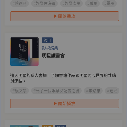
#鏡週刊
#娛樂住海邊
#娛樂產業
#戲劇
#電影
#
開始播放
節目
影視娛樂
明星讀書會
進入明星的私人書櫃，了解書籍作品跟明星內心世界的共鳴
與連結。
#鏡文學
#死了一個娛樂女記者之後
#李銘忠
#鍾瑶
開始播放