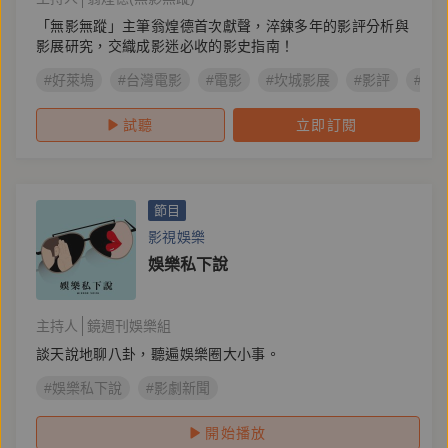
「無影無蹤」主筆翁煌德首次獻聲，淬鍊多年的影評分析與
影展研究，交織成影迷必收的影史指南！
#好萊塢
#台灣電影
#電影
#坎城影展
#影評
#影
試聽
立即訂閱
節目
影視娛樂
娛樂私下說
主持人
鏡週刊娛樂組
談天說地聊八卦，聽遍娛樂圈大小事。
#娛樂私下說
#影劇新聞
開始播放