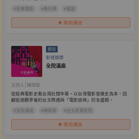
#邪典電影
#桑衫學
#毒脈
開始播放
節目
影視娛樂
全院滿座
主持人
陳煒智
從經典電影史看台灣壯闊年華。以台灣電影發展史為本，回
顧挺過戰爭後的台北際遇與「電影放映」的全盛期。
#全院滿座
#陳煒智
#台北老電影院
開始播放