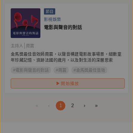
節目
影視娛樂
電影與聲音的對話
主持人
周震
金馬獎最佳音效師周震，以聲音構建電影故事場景，細數童
年珍藏記憶、浪跡法國的歲月，以及對生活的深層思索
#電影與聲音的對話
#周震
#金馬獎最佳音效
開始播放
«
‹
1
2
›
»