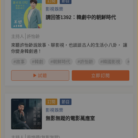
訂閱
節目
影視娛樂
請回答1392：韓劇中的朝鮮時代
主持人
許怡齡
來聽許怡齡說故事、聊影視，也談談古人的生活小八卦， 讓
你變身韓劇通！
#故事
#韓劇
#朝鮮時代
#許怡齡
#韓國影視
#韓
試聽
立即訂閱
訂閱
節目
影視娛樂
無影無蹤的電影萬應室
主持人
翁煌德(無影無蹤)