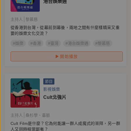
港台娛樂通
主持人
黎慕慈
從香港到台灣，從幕前到幕後，兩地之間有什麼樣精采又重
要的娛樂文化交流？
#娛樂
#香港
#臺灣
#港台娛樂通
#黎慕慈
開始播放
節目
影視娛樂
Cult北強片
主持人
桑杉學
毒脈
Cult Film是什麼？它為何能讓一群人成魔式的崇拜，另一群
人又同時相當鄙夷？