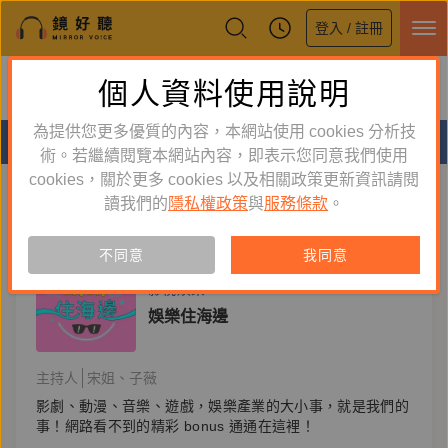
登入 / 註冊
鏡好聽全新APP上線
個人資料使用說明
下載
體驗全面升級，即刻下載
為提供您更多優質的內容，本網站使用 cookies 分析技
分類
術。若繼續閱覽本網站內容，即表示您同意我們使用
cookies，關於更多 cookies 以及相關政策更新資訊請閱
聽節目
聽書
聽課程
讀我們的
隱私權政策
與
服務條款
。
不同意
我同意
節目
影視娛樂
娛樂住海邊
主持人
宋姐、子薇
影劇、動漫、音樂、遊戲，娛樂產業的大小事，就是我們的
事！網路看不到的精彩 bonus 通通在這裡！