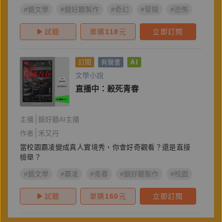
#鏡文學
#鏡好聽製作
#奇幻
#冒險
#恐怖
#驚悚
試聽
單購
118
元
立即訂閱
訂閱
有聲書
AI
文學小說
直播中：殺死青春
主播
鏡好聽AI主播
作者
禾又丹
當校園霸凌變成真人實境秀，你會好奇觀看？還是直接
檢舉？
#鏡文學
#霸凌
#青春
#鏡好聽製作
#校園
#AI有
試聽
單購
160
元
立即訂閱