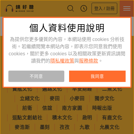
登入 / 註冊
鏡好聽全新APP上線
個人資料使用說明
下載
體驗全面升級，即刻下載
為提供您更多優質的內容，本網站使用 cookies 分析技
PUBLISHER
術。若繼續閱覽本網站內容，即表示您同意我們使用
cookies，關於更多 cookies 以及相關政策更新資訊請閱
聽出版
讀我們的
隱私權政策
與
服務條款
。
不同意
我同意
鏡文學
遠流
心靈工坊
親子天下
寶瓶文化
遍路文化
早安財經
二魚文化
立緒文化
麥田
小麥田
獨步文化
前衛
信誼
南方家園
時報出版
逗點文創結社
積木文化
啟明
有鹿文化
麥浩斯
墨刻
孜孜
九歌
允晨文化