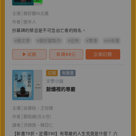
主播
鏡好聽AI主播
作者
圈羊人
抄墓碑的禁忌是不可念出亡者的姓名。
#鏡文學
#鏡好聽製作
#恐怖
#驚悚
#AI有聲書
#
試聽
單購
99
元
立即訂閱
訂閱
有聲書
文學小說
餘燼裡的尊嚴
主播
徐壽柏
王怡臻
作者
鄭昭峴(정소현)
譯者
洪微微
韓亞仁
【新書79折，定價390】有尊嚴的人生究竟是什麼？ 六