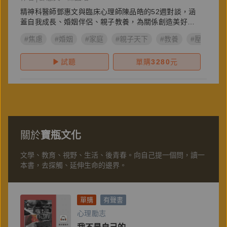
精神科醫師鄧惠文與臨床心理師陳品皓的52週對談，涵
蓋自我成長、婚姻伴侶、親子教養，為關係創造美好連
結
#焦慮
#婚姻
#家庭
#親子天下
#教養
#壓力
#
試聽
單購
3280
元
關於
寶瓶文化
文學、教育、視野、生活、後青春。向自己提一個問，讀一
本書，去探觸、延伸生命的邊界。
單購
有聲書
心理勵志