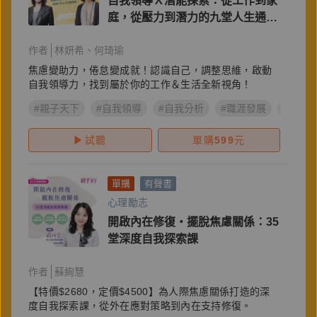
自我領導Ｘ潛能探索：從工作到家
庭，從壓力到潛力的九堂人生通識
課【加贈CAKE自我分析＆壓力下
作者
林妍希
何琦瑜
自我覺察表】
焦慮變助力，倦怠變成就！認識自己，調整思維，啟動
自我領導力，找到屬於你的工作＆生活全新視角！
#親子天下
#自我領導
#自我分析
#職涯發展
#成長
試聽
單購
599
元
單購
有聲書
心理勵志
開啟內在修復・擺脫焦慮關係：35
堂深度自我探索課
作者
蘇絢慧
【特價$2680，定價$4500】為人際焦慮關係打造的深
度自我探索課，從外在應對策略到內在支持修復。