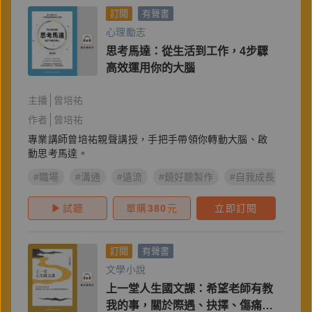
訂閱
有聲書
心理勵志
思考馬達：從生活到工作，4步驟
高效運用你的大腦
主播
曾培祐
作者
曾培祐
專業講師曾培祐親聲講授，手把手帶領你轉動大腦、啟
動思考馬達。
#職場
#溝通
#遠流
#鏡好聽製作
#自我成長
#極
試聽
單購
380
元
立即訂閱
訂閱
有聲書
文學小說
上一堂人生國文課：希望老師有教
我的事，關於際遇、抉擇、傷痛，