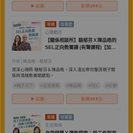
試聽
單購
399
元
單購
有聲書
心理勵志
【關係相談所】駱郁芬Ｘ陳品皓的
SEL正向教養課 (有聲課程)【加贈
課程重點＆金句桌布下載】
作者
陳品皓
駱郁芬
資深心理師 駱郁芬＆陳品皓，深入淺出帶你釐清親子關
係與情緒教養關鍵點。
#親子天下
#自我覺察
#陳品皓
#SEL
#社會情緒學習
試聽
單購
499
元
單購
有聲書
生活風格