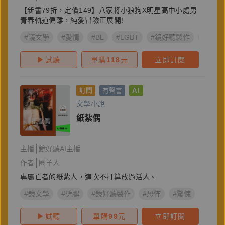
【新書79折，定價149】八家將小狼狗X明星高中小處男
青春軌道偏離，純愛冒險正展開!
#鏡文學
#愛情
#BL
#LGBT
#鏡好聽製作
#宮廟
試聽
單購
118
元
立即訂閱
訂閱
有聲書
AI
文學小說
紙紮偶
主播
鏡好聽AI主播
作者
圈羊人
專屬亡者的紙紮人，這次不打算放過活人。
#鏡文學
#劈腿
#鏡好聽製作
#恐怖
#驚悚
#AI有
試聽
單購
99
元
立即訂閱