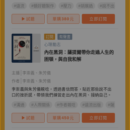
#遠流
#鏡好聽製作
#壓力
#胡展誥
#說不出口的，
試聽
單購
380
元
立即訂閱
訂閱
有聲書
心理勵志
內在黑洞：薩提爾帶你走過人生的
困頓，與自我和解
主播
李崇義
朱芳儀
作者
李崇義
朱芳儀
李崇義與朱芳儀親唸，透過書信問答，貼近那些說不出
口的挫折感，帶領我們練習走出內在黑洞、接納自己。
#溝通
#人際關係
#作者親唸
#遠流出版
#薩提爾
試聽
單購
450
元
立即訂閱