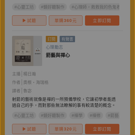
#心靈工坊
#鏡好聽製作
#心理師，救救我的色鬼老爸
試聽
單購
360
元
立即訂閱
訂閱
有聲書
心理勵志
箭藝與禪心
主播
楊日瀚
作者
奧根‧海瑞格
譯者
魯宓
射箭的藝術就像是禪的一所預備學校，它讓初學者能透
過自己的手，而對那些無法瞭解的事有較清楚的概念。
#心靈工坊
#鏡好聽製作
#禪學
#禪修
#箭藝與禪心
試聽
單購
320
元
立即訂閱