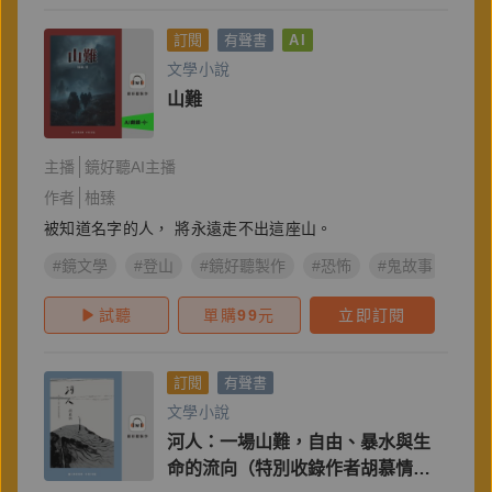
訂閱
有聲書
AI
文學小說
山難
主播
鏡好聽AI主播
作者
柚臻
被知道名字的人， 將永遠走不出這座山。
#鏡文學
#登山
#鏡好聽製作
#恐怖
#鬼故事
#A
試聽
單購
99
元
立即訂閱
訂閱
有聲書
文學小說
河人：一場山難，自由、暴水與生
命的流向（特別收錄作者胡慕情親