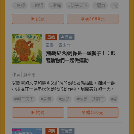
#焦慮
#職場
#家庭
#親子天下
#壓力
#心理
#
試聽
單購
2680
元
單購
有聲書
童書／青少年
(暢銷紀念版)你是一頭獅子！：跟
著動物們一起做運動
作者
俞泰恩
以簡潔的文字和鮮明又好玩的動物姿態插圖，描繪一群
小朋友在一連串模仿動物的動作中，展開美好的一天。
#親子天下
#身體
#幼兒
#你是一頭獅子
#俞泰恩
試聽
單購
150
元
單購
有聲書