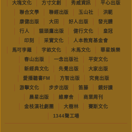
大塊文化
方寸文創
秀威資訊
平心出版
聯合文學
聯經出版
玉山社
洪範
康健出版
大田
好人出版
發光體
行人
貓頭鷹出版
健行文化
皇冠
印刻
采實文化
人本教育基金會
馬可孛羅
字畝文化
木馬文化
華星娛樂
春山出版
一念出版社
平安文化
新經典文化
先覺出版
大家出版
愛播聽書FM
方智出版
究竟出版
游擊文化
步步出版
笛藤
鏡好讀
晨星出版
維摩舍
商業周刊
金枝演社劇團
大樹林
賽斯文化
1344聲工場