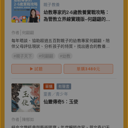
親子教養
幼教專家的2-6歲教養實戰攻略：
為管教立界線實踐版--何翩翩的自
信父母學
作者
何翩翩
每年晤談、協助超過五百對親子的幼教專家何翩翩，陪
伴父母評估現狀、分析孩子的特質，找出適合的教養方
式。
#親子天下
#何翩翩
#幼教
試聽
單購
3480
元
單購
有聲書
童書／青少年
仙靈傳奇5：玉使
作者
陳郁如
結合文學經典與藝術國寶，年度暢銷作家、華文奇幻天