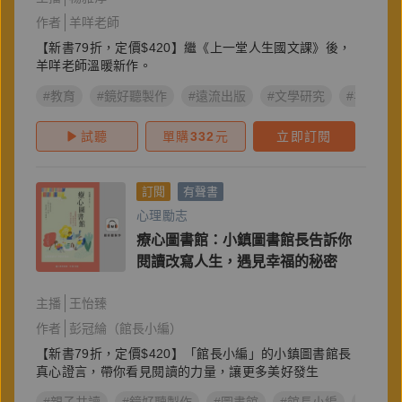
作者
羊咩老師
【新書79折，定價$420】繼《上一堂人生國文課》後，
羊咩老師溫暖新作。
#教育
#鏡好聽製作
#遠流出版
#文學研究
#羊咩老
試聽
單購
332
元
立即訂閱
訂閱
有聲書
心理勵志
療心圖書館：小鎮圖書館長告訴你
閱讀改寫人生，遇見幸福的秘密
主播
王怡臻
作者
彭冠綸（館長小編）
【新書79折，定價$420】「館長小編」的小鎮圖書館長
真心證言，帶你看見閱讀的力量，讓更多美好發生