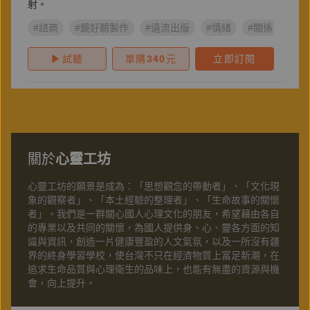
射。
#諮商
#鏡好聽製作
#遠流出版
#情緒
#關係
#許
試聽
單購
340
元
立即訂閱
關於
心靈工坊
心靈工坊的願景是成為：「思想觀念的帶動者」、「文化現
象的觀察者」、「本土經驗的整理者」、「生命故事的關懷
者」。我們是一群關心國人心理文化的朋友，希望藉由各自
的專業以及共同的關懷，為國人提供身、心、靈各方面的知
識與資訊，創造一片健康豐盈的人文氣氛，以及一所沒有疆
界的終身學習學校，使台灣不只在經濟物質上富足新潮，在
追求生命品質與心理衛生的品味上，也能有無盡的資源與機
會，向上提升。