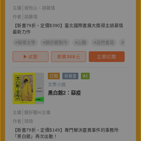
唸〈謝誌〉）
主播
張怡沁
胡慕情
作者
胡慕情
【新書79折，定價$390】臺北國際書展大獎得主胡慕情
最新力作
#報導文學
#鏡好聽製作
#山難
#自然書寫
#山岳文
試聽
單購
308
元
立即訂閱
訂閱
有聲書
AI
文學小說
黑白館2：惡疫
主播
鏡好聽AI主播
作者
琦琦
【新書79折，定價$149】專門解決靈異事件的事務所
「黑白館」再次出動！