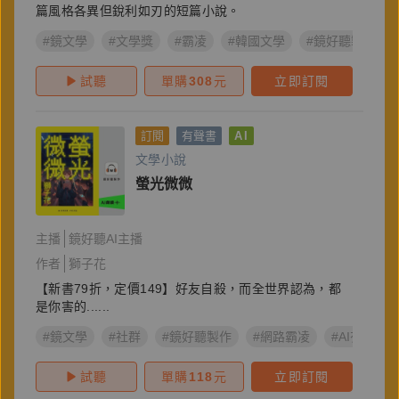
篇風格各異但銳利如刃的短篇小說。
#鏡文學
#文學獎
#霸凌
#韓國文學
#鏡好聽製作
試聽
單購
308
元
立即訂閱
訂閱
有聲書
AI
文學小說
螢光微微
主播
鏡好聽AI主播
作者
獅子花
【新書79折，定價149】好友自殺，而全世界認為，都
是你害的......
#鏡文學
#社群
#鏡好聽製作
#網路霸凌
#AI有聲書
試聽
單購
118
元
立即訂閱