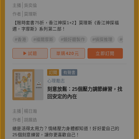
主播
吳奕倫
作者
莫理斯
【限時套書75折，香江神探1+2】莫理斯《香江神探福
邇，字摩斯》系列第二部！
#香港
#福爾摩斯
#鏡好聽製作
#偵探推理
#遠流出
試聽
單購
420
元
立即訂閱
訂閱
有聲書
心理勵志
刻意放鬆：25個壓力調節練習，找
回安定的內在
主播
楊日瀚
作者
胡展誥
總是活得太用力？情緒壓力身體都知道！好好愛自己的
25個刻意練習，讓你更喜歡自己！