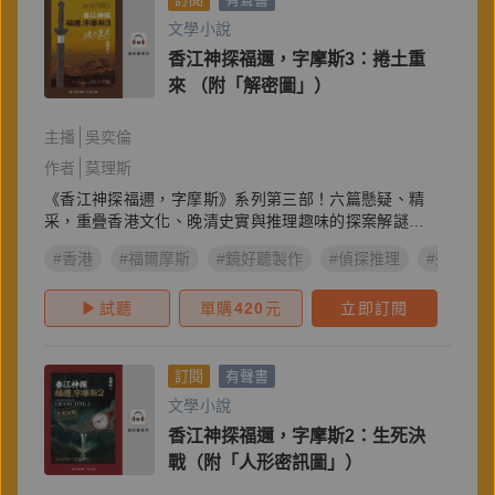
文學小說
香江神探福邇，字摩斯3：捲土重
來 （附「解密圖」）
主播
吳奕倫
作者
莫理斯
《香江神探福邇，字摩斯》系列第三部！六篇懸疑、精
采，重疊香港文化、晚清史實與推理趣味的探案解謎小
說！
#香港
#福爾摩斯
#鏡好聽製作
#偵探推理
#遠流出
試聽
單購
420
元
立即訂閱
訂閱
有聲書
文學小說
香江神探福邇，字摩斯2：生死決
戰（附「人形密訊圖」）