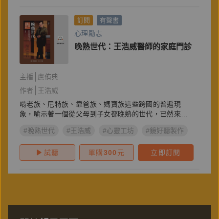
訂閱
有聲書
心理勵志
晚熟世代：王浩威醫師的家庭門診
主播
盧侑典
作者
王浩威
啃老族、尼特族、靠爸族、媽寶族這些跨國的普遍現
象，喻示著一個從父母到子女都晚熟的世代，已然來
臨！
#晚熟世代
#王浩威
#心靈工坊
#鏡好聽製作
試聽
單購
300
元
立即訂閱