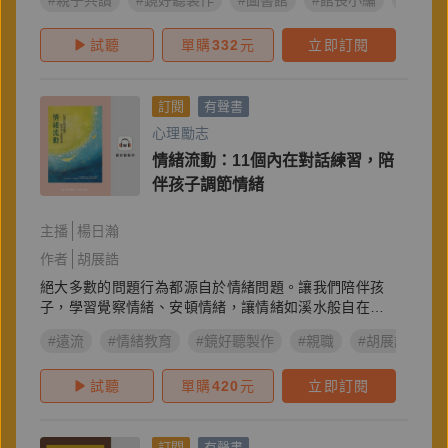
#親子共讀
#鏡好聽製作
#圖書館
#館長小編
#閱讀
試聽
單購
332
元
立即訂閱
訂閱
有聲書
心理勵志
情緒流動：11個內在對話練習，陪
伴孩子調節情緒
主播
楊日瀚
作者
胡展誥
絕大多數的問題行為都源自於情緒問題。讓我們陪伴孩
子，學習覺察情緒、安頓情緒，讓情緒如溪水般自在流
動。
#遠流
#情緒教育
#鏡好聽製作
#親職
#胡展誥
#
試聽
單購
420
元
立即訂閱
訂閱
有聲書