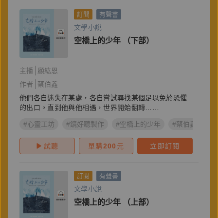
訂閱
有聲書
文學小說
空橋上的少年 （下部）
主播
顧紘恩
作者
蔡伯鑫
他們各自迷失在某處，各自嘗試尋找某個足以免於恐懼
的出口。直到他與他相遇，世界開始翻轉……
#心靈工坊
#鏡好聽製作
#空橋上的少年
#蔡伯鑫
試聽
單購
200
元
立即訂閱
訂閱
有聲書
文學小說
空橋上的少年 （上部）