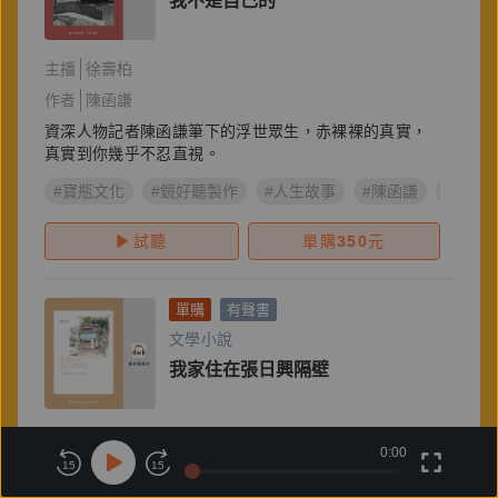
我不是自己的
主播
徐壽柏
作者
陳函謙
資深人物記者陳函謙筆下的浮世眾生，赤裸裸的真實，
真實到你幾乎不忍直視。
#寶瓶文化
#鏡好聽製作
#人生故事
#陳函謙
#壹週
試聽
單購
350
元
單購
有聲書
文學小說
我家住在張日興隔壁
主播
張怡沁
0:00
15
15
作者
楊双子