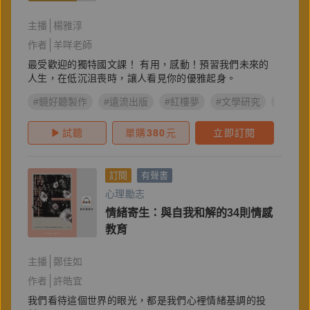
以及無論順逆都能優雅起身
主播
楊雅淳
作者
羊咩老師
最受歡迎的獨特國文課！ 有用，感動！預習我們未來的
人生，在低沉沮喪時，讓人看見你的優雅起身。
#鏡好聽製作
#遠流出版
#紅樓夢
#文學研究
#國學
試聽
單購
380
元
立即訂閱
訂閱
有聲書
心理勵志
情緒寄生：與自我和解的34則情感
教育
主播
鄭佳如
作者
許皓宜
我們看待這個世界的眼光，都是我們心裡情緒基調的投