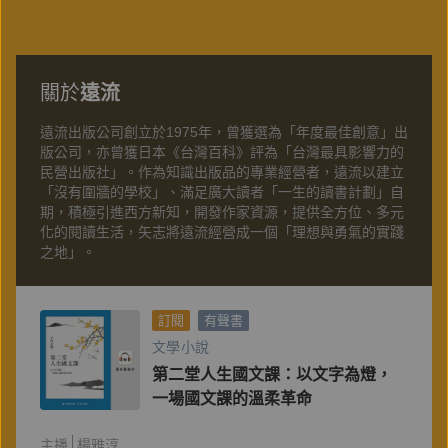
關於
遠流
遠流出版公司創立於1975年，曾獲選為「年度最佳創意」出
版公司，亦曾獲日本《台灣百科》評為「台灣最具影響力的
民營出版社」。作為知識出版品的專業經營者，遠流以建立
「沒有圍牆的學校」、滿足廣大讀者「一生的讀書計劃」自
期，積極引進西方新知，開發作家資源，提供全方位、多元
化的閱讀生活，矢志將遠流經營成一個「理想與勇氣的實踐
之地」。
訂閱
有聲書
文學小說
第二堂人生國文課：以文字為燈，
一場國文課的溫柔革命
主播
楊雅淳