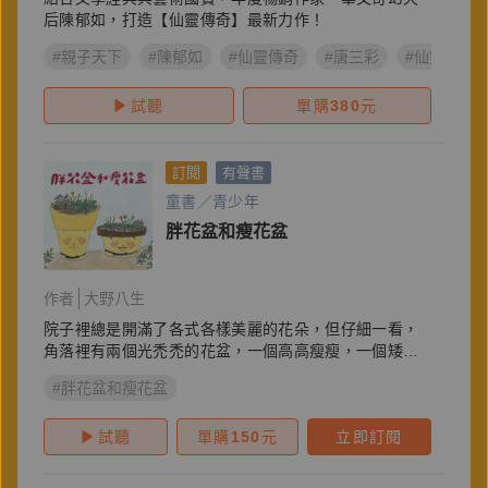
后陳郁如，打造【仙靈傳奇】最新力作！
#親子天下
#陳郁如
#仙靈傳奇
#唐三彩
#仙靈傳奇5
試聽
單購
380
元
訂閱
有聲書
童書／青少年
胖花盆和瘦花盆
作者
大野八生
院子裡總是開滿了各式各樣美麗的花朵，但仔細一看，
角落裡有兩個光禿禿的花盆，一個高高瘦瘦，一個矮矮
胖胖
#胖花盆和瘦花盆
試聽
單購
150
元
立即訂閱