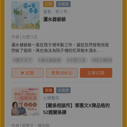
訂閱
有聲書
童書／青少年
灑水器爺爺
作者
大野八生
灑水器爺爺一直在院子裡辛勤工作，最近忽然發現他竟
然破了個洞，再也無法為院子裡的花草樹木澆水……
#親子天下
#灑水器爺爺
#大野八生
#院子裡的好朋友
試聽
單購
150
元
立即訂閱
單購
有聲書
心理勵志
【關係相談所】鄧惠文X陳品皓的
52週關係課
作者
鄧惠文
陳品皓