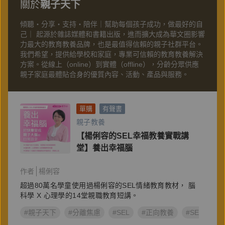
關於
親子天下
傾聽・分享・支持・陪伴｜幫助每個孩子成功，做最好的自
己｜ 起源於雜誌媒體和書籍出版，進而擴大成為華文圈影響
力最大的教育教養品牌，也是最值得信賴的親子社群平台。
我們希望，提供給學校和家庭，專業可信賴的教育教養解決
方案。從線上（online）到實體（offline），分齡分眾供應
親子家庭最體貼合身的優質內容、活動、產品與服務。
單購
有聲書
親子教養
【楊俐容的SEL幸福教養實戰講
堂】養出幸福腦
作者
楊俐容
超過80萬名學童使用過楊俐容的SEL情緒教育教材， 腦
科學 X 心理學的14堂親職教育短講。
#親子天下
#分離焦慮
#SEL
#正向教養
#SEL社會