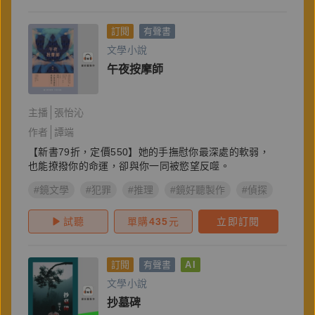
訂閱
有聲書
文學小說
午夜按摩師
主播
張怡沁
作者
譚端
【新書79折，定價550】她的手撫慰你最深處的軟弱，
也能撩撥你的命運，卻與你一同被慾望反噬。
#鏡文學
#犯罪
#推理
#鏡好聽製作
#偵探
#懸疑
試聽
單購
435
元
立即訂閱
訂閱
有聲書
AI
文學小說
抄墓碑