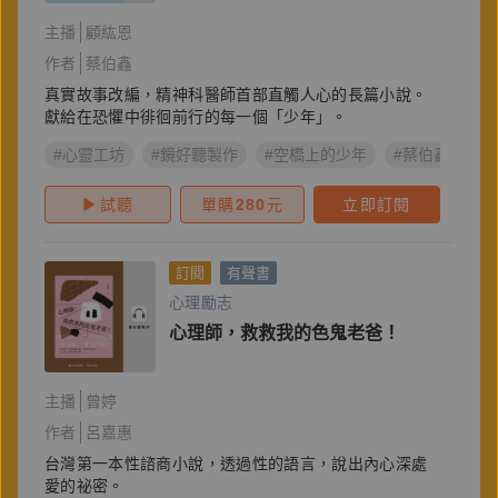
主播
顧紘恩
作者
蔡伯鑫
真實故事改編，精神科醫師首部直觸人心的長篇小說。
獻給在恐懼中徘徊前行的每一個「少年」。
#心靈工坊
#鏡好聽製作
#空橋上的少年
#蔡伯鑫
試聽
單購
280
元
立即訂閱
訂閱
有聲書
心理勵志
心理師，救救我的色鬼老爸！
主播
曾婷
作者
呂嘉惠
台灣第一本性諮商小說，透過性的語言，說出內心深處
愛的祕密。